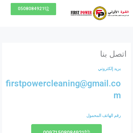
خطي
0508084921
لى
لمحتوى
اتصل بنا
بريد إلكتروني
firstpowercleaning@gmail.co
m
رقم الهاتف المحمول
00971508084921